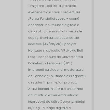
Timișoara”, cel de-al patrulea
eveniment din cadrul proiectului
„Parcul Fundației Jecza – scenă
deschisă”.
Incursiunea digitală a
debutat cu demonstrații live unde
copii și tineri au testat aplicațiile
imersive (AR/VR/MR) Spotlight
Heritage și aplicația VR „Nokia Bell
Labs”, concepute de Universitatea
Politehnica Timișoara (UPT)
împreună cu studenții masteratului
de Tehnologii Multimedia.
Programul
a readus în prim-plan proiectul
ArtTM (lansat în 2015 și transformat
acum într-o experiență virtuală
interactivă de către Departamentul
ID/IFR și Educație digitală al