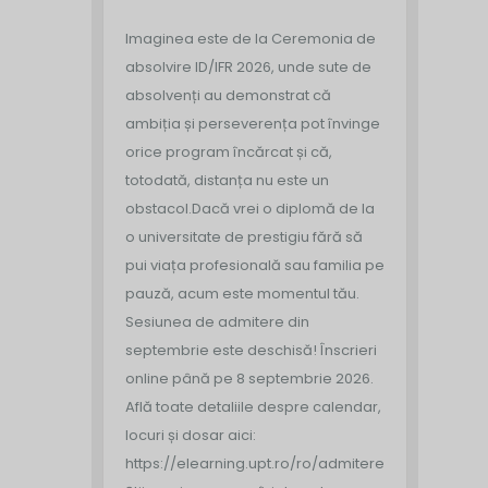
Imaginea este de la Ceremonia de
absolvire ID/IFR 2026, unde sute de
absolvenți au demonstrat că
ambiția și perseverența pot învinge
orice program încărcat și că,
totodată, distanța nu este un
obstacol.
Dacă vrei o diplomă de la
o universitate de prestigiu fără să
pui viața profesională sau familia pe
pauză, acum este momentul tău.
Sesiunea de admitere din
septembrie este deschisă!
Înscrieri
online până pe 8 septembrie 2026.
Află toate detaliile despre calendar,
locuri și dosar aici:
https://elearning.upt.ro/ro/admitere/