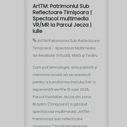
ArtTM: Patrimoniul Sub
Reflectoare Timișoara |
Spectacol multimedia
VR/MR la Parcul Jecza |
Iulie
ArtTM Patrimoniul Sub Reflectoare
Timișoara – Spectacol Multimedia
de Realitate Virtuală, Mixtă și Teatru
Cum pot tehnologia, arta publică și
memoria locală să se unească
pentru a transforma trecutul într-o
experiență vie?
Pe 10 iulie 2026,
Parcul Fundației Jecza din zona
Braytim (Timișoara) a găzduit
spectacolul multimedia „ArtTM -
Patrimoniul sub reflectoare
Timișoara / Spotlight Heritage