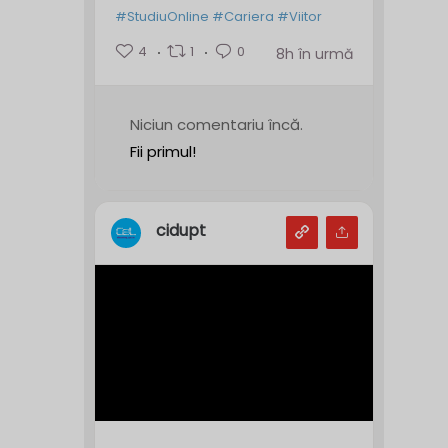
#StudiuOnline
#Cariera
#Viitor
4
1
0
8h în urmă
Niciun comentariu încă.
Fii primul!
cidupt