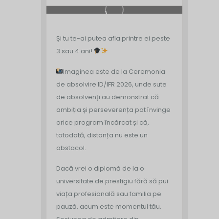
Și tu te-ai putea afla printre ei peste
3 sau 4 ani!
Imaginea este de la Ceremonia
de absolvire ID/IFR 2026, unde sute
de absolvenți au demonstrat că
ambiția și perseverența pot învinge
orice program încărcat și că,
totodată, distanța nu este un
obstacol.
Dacă vrei o diplomă de la o
universitate de prestigiu fără să pui
viața profesională sau familia pe
pauză, acum este momentul tău.