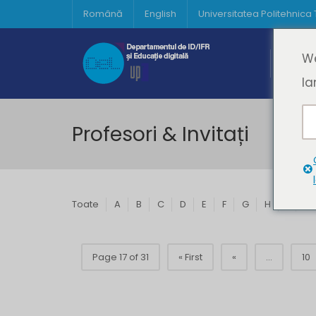
Română
English
Universitatea Politehnica
Acasă
We
Prima 
la
Profesori & Invitați
Toate
A
B
C
D
E
F
G
H
I
J
Page 17 of 31
« First
«
...
10