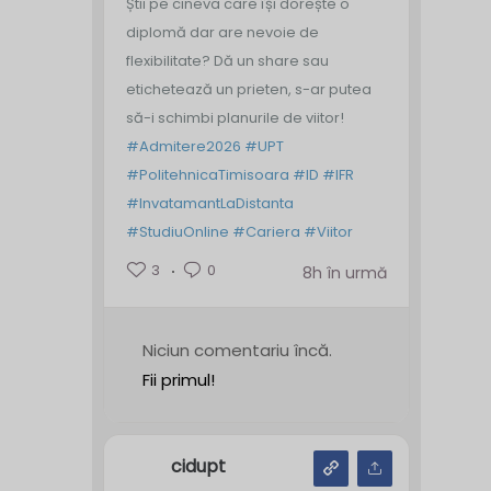
Știi pe cineva care își dorește o
diplomă dar are nevoie de
flexibilitate? Dă un share sau
etichetează un prieten, s-ar putea
să-i schimbi planurile de viitor!
#Admitere2026
#UPT
#PolitehnicaTimisoara
#ID
#IFR
#InvatamantLaDistanta
#StudiuOnline
#Cariera
#Viitor
3
0
8h în urmă
Niciun comentariu încă.
Fii primul!
cidupt