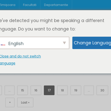
 Timișoara
Facultati
Departamente
Despre DeL
Educație
Educație
've detected you might be speaking a different
pagină
Cine suntem
Oferta de cursuri
Digitaliz
nguage. Do you want to change to:
Change Langua
English
Close and do not switch
language
K
L
M
N
O
P
Q
R
S
T
U
V
W
X
...
15
16
17
18
19
...
30
»
Last »