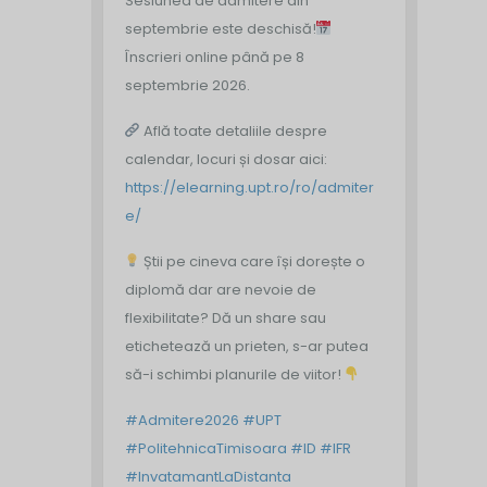
Sesiunea de admitere din
septembrie este deschisă!
Înscrieri online până pe 8
septembrie 2026.
Află toate detaliile despre
calendar, locuri și dosar aici:
https://elearning.upt.ro/ro/admiter
e/
Știi pe cineva care își dorește o
diplomă dar are nevoie de
flexibilitate? Dă un share sau
etichetează un prieten, s-ar putea
să-i schimbi planurile de viitor!
#Admitere2026
#UPT
#PolitehnicaTimisoara
#ID
#IFR
#InvatamantLaDistanta