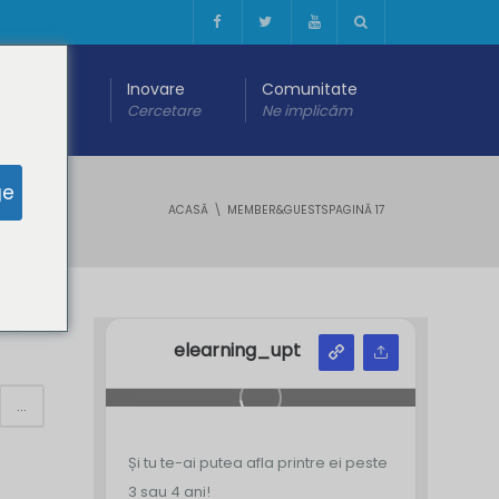
 digitală
Inovare
Comunitate
are
Cercetare
Ne implicăm
ge
ACASĂ
MEMBER&GUESTS
PAGINĂ 17
Y
Z
elearning_upt
...
Și tu te-ai putea afla printre ei peste
3 sau 4 ani!