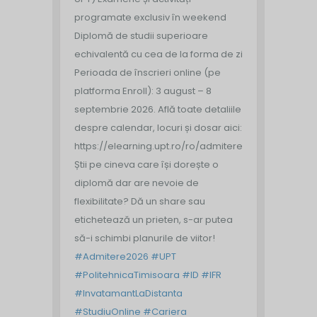
programate exclusiv în weekend
Diplomă de studii superioare
echivalentă cu cea de la forma de zi
Perioada de înscrieri online (pe
platforma Enroll): 3 august – 8
septembrie 2026.
Află toate detaliile
despre calendar, locuri și dosar aici:
https://elearning.upt.ro/ro/admitere/
Știi pe cineva care își dorește o
diplomă dar are nevoie de
flexibilitate? Dă un share sau
etichetează un prieten, s-ar putea
să-i schimbi planurile de viitor!
#Admitere2026
#UPT
#PolitehnicaTimisoara
#ID
#IFR
#InvatamantLaDistanta
#StudiuOnline
#Cariera