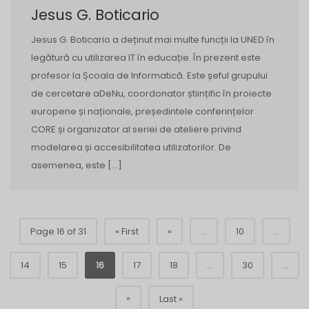
Jesus G. Boticario
Jesus G. Boticario a deținut mai multe funcții la UNED în
legătură cu utilizarea IT în educație. În prezent este
profesor la Școala de Informatică. Este șeful grupului
de cercetare aDeNu, coordonator științific în proiecte
europene și naționale, președintele conferințelor
CORE și organizator al seriei de ateliere privind
modelarea și accesibilitatea utilizatorilor. De
asemenea, este […]
Page 16 of 31
« First
«
...
10
...
14
15
16
17
18
...
30
...
»
Last »