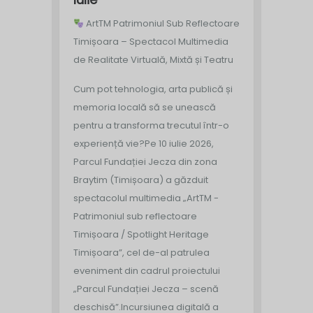
ArtTM Patrimoniul Sub Reflectoare
Timișoara – Spectacol Multimedia
de Realitate Virtuală, Mixtă și Teatru
Cum pot tehnologia, arta publică și
memoria locală să se unească
pentru a transforma trecutul într-o
experiență vie?
Pe 10 iulie 2026,
Parcul Fundației Jecza din zona
Braytim (Timișoara) a găzduit
spectacolul multimedia „ArtTM -
Patrimoniul sub reflectoare
Timișoara / Spotlight Heritage
Timișoara”, cel de-al patrulea
eveniment din cadrul proiectului
„Parcul Fundației Jecza – scenă
deschisă”.
Incursiunea digitală a