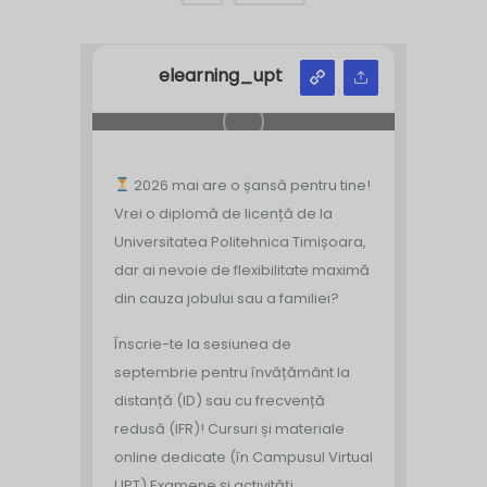
elearning_upt
2026 mai are o șansă pentru tine!
Vrei o diplomă de licență de la
Universitatea Politehnica Timișoara,
dar ai nevoie de flexibilitate maximă
din cauza jobului sau a familiei?
Înscrie-te la sesiunea de
septembrie pentru învățământ la
distanță (ID) sau cu frecvență
redusă (IFR)!
Cursuri și materiale
online dedicate (în Campusul Virtual
UPT)
Examene și activități