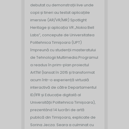
debutat cu demonstrații live unde
copii și tineri au testat aplicațiile
imersive (AR/VR/MR) Spotlight
Heritage și aplicația VR „Nokia Bell
Labs”, concepute de Universitatea
Politehnica Timișoara (UPT)
împreună cu studenții masteratului
de Tehnologii Multimedia.
Programul
a readus în prim-plan proiectul
ArtTM (lansat în 2015 și transformat
acum într-o experiență virtuală
interactivă de către Departamentul
ID/IFR și Educație digitală al
Universității Politehnica Timișoara),
prezentând 14 lucrări de artă
publică din Timișoara, explicate de
Sorina Jecza. Seara a culminat cu