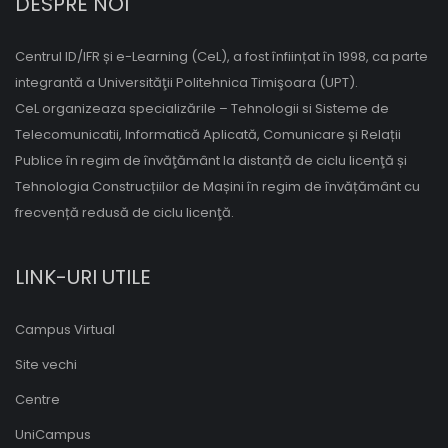
DESPRE NOI
Centrul ID/IFR și e-Learning (CeL), a fost înființat în 1998, ca parte
integrantă a Universităţii Politehnica Timişoara (UPT).
CeL organizeaza specializările – Tehnologii si Sisteme de
Telecomunicatii, Informatică Aplicată, Comunicare și Relații
Publice în regim de învăţământ la distanță de ciclu licenţă și
Tehnologia Construcțiilor de Mașini în regim de învățământ cu
frecvență redusă de ciclu licenţă.
LINK-URI UTILE
Campus Virtual
Site vechi
Centre
UniCampus