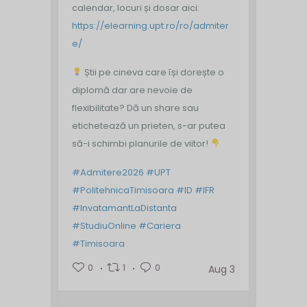
calendar, locuri și dosar aici:
https://elearning.upt.ro/ro/admiter
e/
Știi pe cineva care își dorește o
diplomă dar are nevoie de
flexibilitate? Dă un share sau
etichetează un prieten, s-ar putea
să-i schimbi planurile de viitor!
#Admitere2026
#UPT
#PolitehnicaTimisoara
#ID
#IFR
#InvatamantLaDistanta
#StudiuOnline
#Cariera
#Timisoara
0
1
0
Aug 3