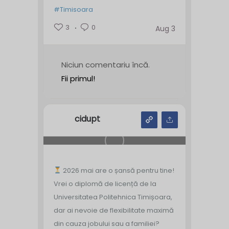
#Timisoara
3
0
Aug 3
Niciun comentariu încă.
Fii primul!
cidupt
2026 mai are o șansă pentru tine!
Vrei o diplomă de licență de la
Universitatea Politehnica Timișoara,
dar ai nevoie de flexibilitate maximă
din cauza jobului sau a familiei?