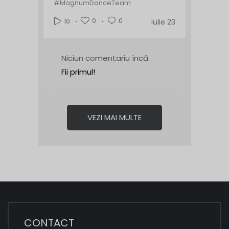
#MagnumDanceTeam
0
0
10
iulie 23
Niciun comentariu încă.
Fii primul!
VEZI MAI MULTE
CONTACT