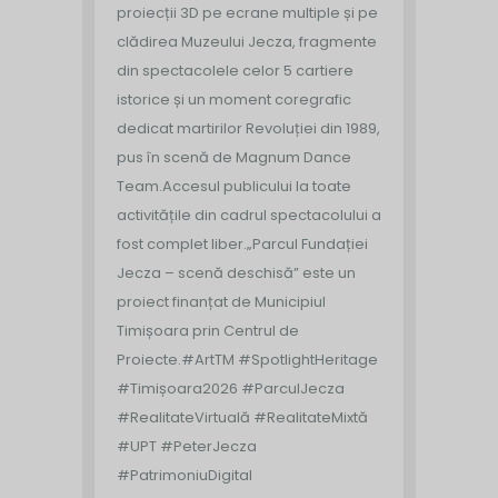
proiecții 3D pe ecrane multiple și pe
clădirea Muzeului Jecza, fragmente
din spectacolele celor 5 cartiere
istorice și un moment coregrafic
dedicat martirilor Revoluției din 1989,
pus în scenă de Magnum Dance
Team.
Accesul publicului la toate
activitățile din cadrul spectacolului a
fost complet liber.
„Parcul Fundației
Jecza – scenă deschisă” este un
proiect finanțat de Municipiul
Timișoara prin Centrul de
Proiecte.
#ArtTM #SpotlightHeritage
#Timișoara2026 #ParculJecza
#RealitateVirtuală #RealitateMixtă
#UPT #PeterJecza
#PatrimoniuDigital