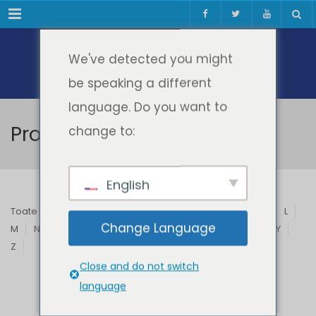
Meniul
We've detected you might
be speaking a different
language. Do you want to
Profesori & Invitați
change to:
English
Toate
A
B
C
D
E
F
G
H
I
J
K
L
Change Language
M
N
O
P
Q
R
S
T
U
V
W
X
Y
Z
Close and do not switch
language