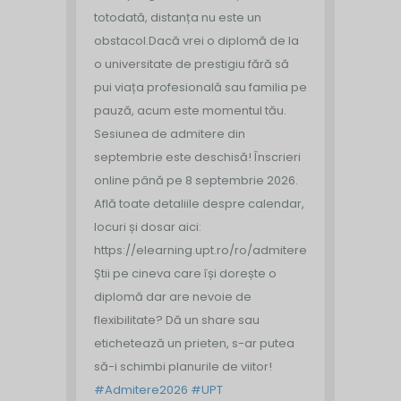
totodată, distanța nu este un
obstacol.
Dacă vrei o diplomă de la
o universitate de prestigiu fără să
pui viața profesională sau familia pe
pauză, acum este momentul tău.
Sesiunea de admitere din
septembrie este deschisă!
Înscrieri
online până pe 8 septembrie 2026.
Află toate detaliile despre calendar,
locuri și dosar aici:
https://elearning.upt.ro/ro/admitere/
Știi pe cineva care își dorește o
diplomă dar are nevoie de
flexibilitate? Dă un share sau
etichetează un prieten, s-ar putea
să-i schimbi planurile de viitor!
#Admitere2026
#UPT