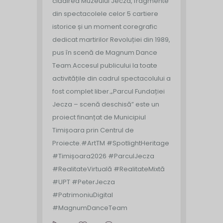
clădirea Muzeului Jecza, fragmente
din spectacolele celor 5 cartiere
istorice și un moment coregrafic
dedicat martirilor Revoluției din 1989,
pus în scenă de Magnum Dance
Team.
Accesul publicului la toate
activitățile din cadrul spectacolului a
fost complet liber.
„Parcul Fundației
Jecza – scenă deschisă” este un
proiect finanțat de Municipiul
Timișoara prin Centrul de
Proiecte.
#ArtTM #SpotlightHeritage
#Timișoara2026 #ParculJecza
#RealitateVirtuală #RealitateMixtă
#UPT #PeterJecza
#PatrimoniuDigital
#MagnumDanceTeam