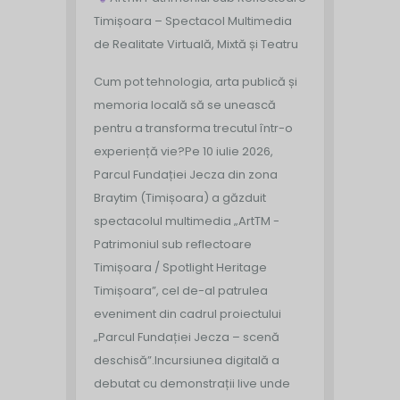
Timișoara – Spectacol Multimedia
de Realitate Virtuală, Mixtă și Teatru
Cum pot tehnologia, arta publică și
memoria locală să se unească
pentru a transforma trecutul într-o
experiență vie?
Pe 10 iulie 2026,
Parcul Fundației Jecza din zona
Braytim (Timișoara) a găzduit
spectacolul multimedia „ArtTM -
Patrimoniul sub reflectoare
Timișoara / Spotlight Heritage
Timișoara”, cel de-al patrulea
eveniment din cadrul proiectului
„Parcul Fundației Jecza – scenă
deschisă”.
Incursiunea digitală a
debutat cu demonstrații live unde