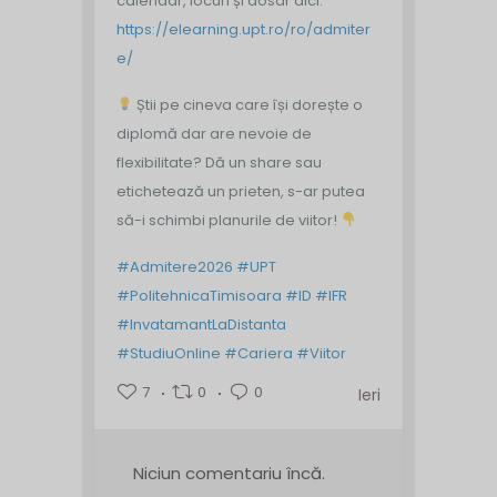
calendar, locuri și dosar aici:
https://elearning.upt.ro/ro/admiter
e/
Știi pe cineva care își dorește o
diplomă dar are nevoie de
flexibilitate? Dă un share sau
etichetează un prieten, s-ar putea
să-i schimbi planurile de viitor!
#Admitere2026
#UPT
#PolitehnicaTimisoara
#ID
#IFR
#InvatamantLaDistanta
#StudiuOnline
#Cariera
#Viitor
7
0
0
Ieri
Niciun comentariu încă.