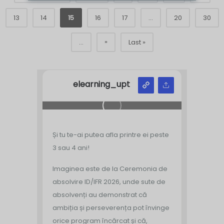
13
14
15
16
17
...
20
30
»
...
Last »
elearning_upt
Și tu te-ai putea afla printre ei peste
3 sau 4 ani!
Imaginea este de la Ceremonia de
absolvire ID/IFR 2026, unde sute de
absolvenți au demonstrat că
ambiția și perseverența pot învinge
orice program încărcat și că,