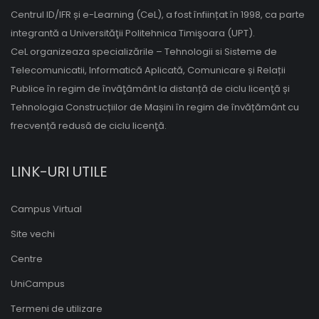
Centrul ID/IFR și e-Learning (CeL), a fost înființat în 1998, ca parte
integrantă a Universităţii Politehnica Timişoara (UPT).
CeL organizeaza specializările – Tehnologii si Sisteme de
Telecomunicatii, Informatică Aplicată, Comunicare și Relații
Publice în regim de învăţământ la distanță de ciclu licenţă și
Tehnologia Construcțiilor de Mașini în regim de învățământ cu
frecvență redusă de ciclu licenţă.
LINK-URI UTILE
Campus Virtual
Site vechi
Centre
UniCampus
Termeni de utilizare