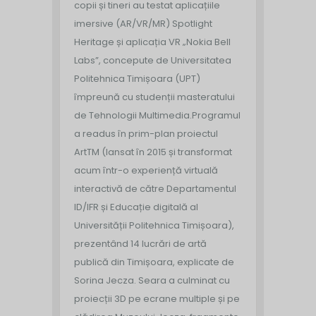
copii și tineri au testat aplicațiile
imersive (AR/VR/MR) Spotlight
Heritage și aplicația VR „Nokia Bell
Labs”, concepute de Universitatea
Politehnica Timișoara (UPT)
împreună cu studenții masteratului
de Tehnologii Multimedia.
Programul
a readus în prim-plan proiectul
ArtTM (lansat în 2015 și transformat
acum într-o experiență virtuală
interactivă de către Departamentul
ID/IFR și Educație digitală al
Universității Politehnica Timișoara),
prezentând 14 lucrări de artă
publică din Timișoara, explicate de
Sorina Jecza. Seara a culminat cu
proiecții 3D pe ecrane multiple și pe