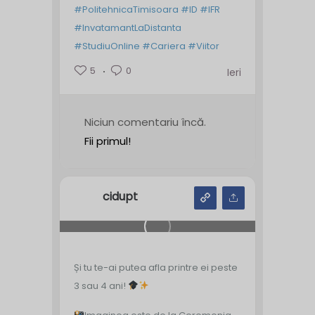
#PolitehnicaTimisoara
#ID
#IFR
#InvatamantLaDistanta
#StudiuOnline
#Cariera
#Viitor
5
0
Ieri
Niciun comentariu încă.
Fii primul!
cidupt
Și tu te-ai putea afla printre ei peste
3 sau 4 ani!