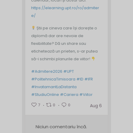
calendar, locuri și dosar aici:
https://elearning.upt.ro/ro/admiter
e/
Știi pe cineva care își dorește o
diplomă dar are nevoie de
flexibilitate? Dă un share sau
etichetează un prieten, s-ar putea
să-i schimbi planurile de viitor!
#Admitere2026
#UPT
#PolitehnicaTimisoara
#ID
#IFR
#InvatamantLaDistanta
#StudiuOnline
#Cariera
#Viitor
7
0
0
Aug 6
Niciun comentariu încă.