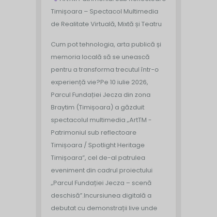
Timișoara – Spectacol Multimedia
de Realitate Virtuală, Mixtă și Teatru
Cum pot tehnologia, arta publică și
memoria locală să se unească
pentru a transforma trecutul într-o
experiență vie?
Pe 10 iulie 2026,
Parcul Fundației Jecza din zona
Braytim (Timișoara) a găzduit
spectacolul multimedia „ArtTM -
Patrimoniul sub reflectoare
Timișoara / Spotlight Heritage
Timișoara”, cel de-al patrulea
eveniment din cadrul proiectului
„Parcul Fundației Jecza – scenă
deschisă”.
Incursiunea digitală a
debutat cu demonstrații live unde