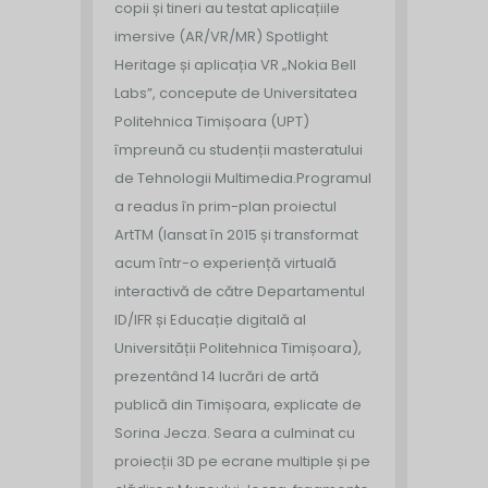
copii și tineri au testat aplicațiile
imersive (AR/VR/MR) Spotlight
Heritage și aplicația VR „Nokia Bell
Labs”, concepute de Universitatea
Politehnica Timișoara (UPT)
împreună cu studenții masteratului
de Tehnologii Multimedia.
Programul
a readus în prim-plan proiectul
ArtTM (lansat în 2015 și transformat
acum într-o experiență virtuală
interactivă de către Departamentul
ID/IFR și Educație digitală al
Universității Politehnica Timișoara),
prezentând 14 lucrări de artă
publică din Timișoara, explicate de
Sorina Jecza. Seara a culminat cu
proiecții 3D pe ecrane multiple și pe