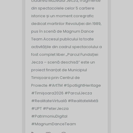
clădirea Muzeului Jecza, fragmente
din spectacolele celor 5 cartiere
istorice și un moment coregrafic
dedicat martirilor Revoluției din 1989,
pus în scenă de Magnum Dance
Team.
Accesul publicului la toate
activitățile din cadrul spectacolului a
fost complet liber.
„Parcul Fundației
Jecza – scenă deschisă” este un
proiect finanțat de Municipiul
Timișoara prin Centrul de
Proiecte.
#ArtTM #SpotlightHeritage
#Timișoara2026 #ParculJecza
#RealitateVirtuală #RealitateMixtă
#UPT #PeterJecza
#PatrimoniuDigital
#MagnumDanceTeam