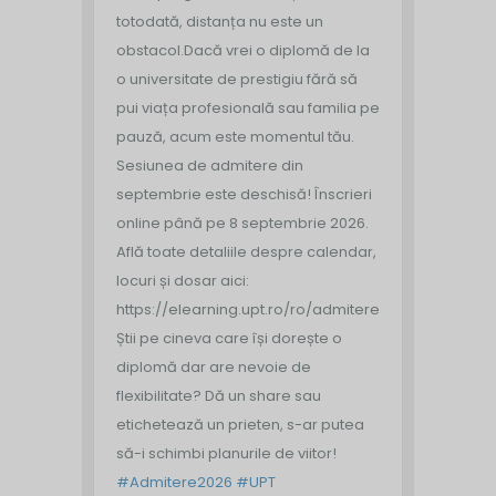
totodată, distanța nu este un
obstacol.
Dacă vrei o diplomă de la
o universitate de prestigiu fără să
pui viața profesională sau familia pe
pauză, acum este momentul tău.
Sesiunea de admitere din
septembrie este deschisă!
Înscrieri
online până pe 8 septembrie 2026.
Află toate detaliile despre calendar,
locuri și dosar aici:
https://elearning.upt.ro/ro/admitere/
Știi pe cineva care își dorește o
diplomă dar are nevoie de
flexibilitate? Dă un share sau
etichetează un prieten, s-ar putea
să-i schimbi planurile de viitor!
#Admitere2026
#UPT