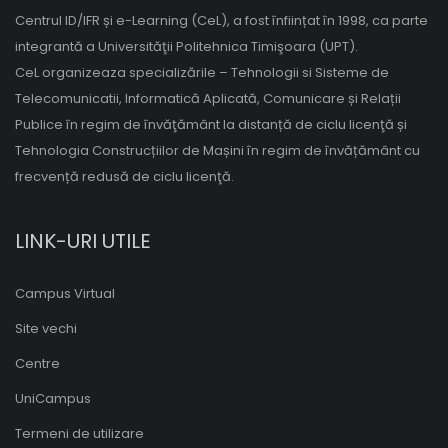
Centrul ID/IFR și e-Learning (CeL), a fost înființat în 1998, ca parte
integrantă a Universităţii Politehnica Timişoara (UPT).
CeL organizeaza specializările – Tehnologii si Sisteme de
Telecomunicatii, Informatică Aplicată, Comunicare și Relații
Publice în regim de învăţământ la distanță de ciclu licenţă și
Tehnologia Construcțiilor de Mașini în regim de învățământ cu
frecvență redusă de ciclu licenţă.
LINK-URI UTILE
Campus Virtual
Site vechi
Centre
UniCampus
Termeni de utilizare