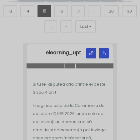
13
14
15
16
17
...
20
30
»
...
Last »
elearning_upt
Și tu te-ai putea afla printre ei peste
3 sau 4 ani!
Imaginea este de la Ceremonia de
absolvire ID/IFR 2026, unde sute de
absolvenți au demonstrat că
ambiția și perseverența pot învinge
orice program încărcat și că,