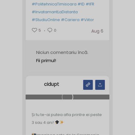
#PolitehnicaTimisoara
#ID
#IFR
#InvatamantLaDistanta
#StudiuOnline
#Cariera
#Viitor
5
0
Aug 6
Niciun comentariu încă.
Fii primul!
cidupt
Și tu te-ai putea afla printre ei peste
3 sau 4 ani!