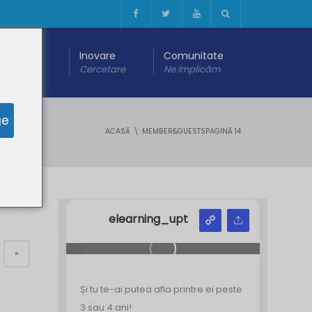
 digitală
Inovare
Comunitate
are
Cercetare
Ne implicăm
ge
ACASĂ
MEMBER&GUESTS
PAGINĂ 14
Y
Z
elearning_upt
»
Și tu te-ai putea afla printre ei peste
3 sau 4 ani!