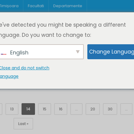
 Timișoara
Facultati
Departamente
Despre DeL
Educație
Educație
've detected you might be speaking a different
pagină
Cine suntem
Oferta de cursuri
Digitaliz
nguage. Do you want to change to:
Change Langua
English
Close and do not switch
language
K
L
M
N
O
P
Q
R
S
T
U
V
W
X
13
14
15
16
...
20
30
...
Last »