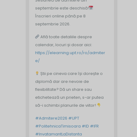
Sesiunea de admitere din
septembrie este deschisă!
Înscrieri online până pe 8
septembrie 2026.
Află toate detaliile despre
calendar, locuri și dosar aici:
https://elearning.upt.ro/ro/admiter
e/
Știi pe cineva care își dorește o
diplomă dar are nevoie de
flexibilitate? Dă un share sau
etichetează un prieten, s-ar putea
să-i schimbi planurile de viitor!
#Admitere2026
#UPT
#PolitehnicaTimisoara
#ID
#IFR
#InvatamantLaDistanta