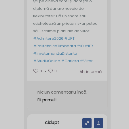
Știi pe cineva care își dorește o
diplomă dar are nevoie de
flexibilitate? Dă un share sau
etichetează un prieten, s-ar putea
să-i schimbi planurile de viitor!
#Admitere2026
#UPT
#PolitehnicaTimisoara
#ID
#IFR
#InvatamantLaDistanta
#StudiuOnline
#Cariera
#Viitor
3
0
5h în urmă
Niciun comentariu încă.
Fii primul!
cidupt