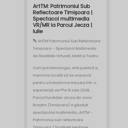
ArtTM: Patrimoniul Sub
Reflectoare Timișoara |
Spectacol multimedia
VR/MR la Parcul Jecza |
Iulie
ArtTM Patrimoniul Sub Reflectoare
Timișoara – Spectacol Multimedia
de Realitate Virtuală, Mixtă și Teatru
Cum pot tehnologia, arta publică și
memoria locală să se unească
pentru a transforma trecutul într-o
experiență vie?
Pe 10 iulie 2026,
Parcul Fundației Jecza din zona
Braytim (Timișoara) a găzduit
spectacolul multimedia „ArtTM -
Patrimoniul sub reflectoare
Timișoara / Spotlight Heritage