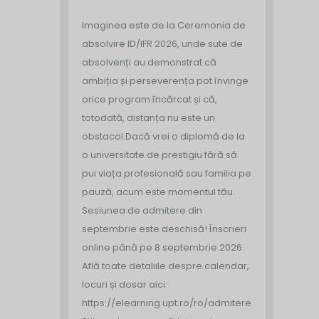
Imaginea este de la Ceremonia de
absolvire ID/IFR 2026, unde sute de
absolvenți au demonstrat că
ambiția și perseverența pot învinge
orice program încărcat și că,
totodată, distanța nu este un
obstacol.
Dacă vrei o diplomă de la
o universitate de prestigiu fără să
pui viața profesională sau familia pe
pauză, acum este momentul tău.
Sesiunea de admitere din
septembrie este deschisă!
Înscrieri
online până pe 8 septembrie 2026.
Află toate detaliile despre calendar,
locuri și dosar aici:
https://elearning.upt.ro/ro/admitere/