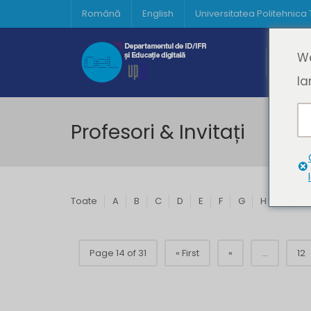
Română
English
Universitatea Politehnica
Acasă
We
Prima 
la
Profesori & Invitați
Toate
A
B
C
D
E
F
G
H
I
J
Page 14 of 31
« First
«
...
12