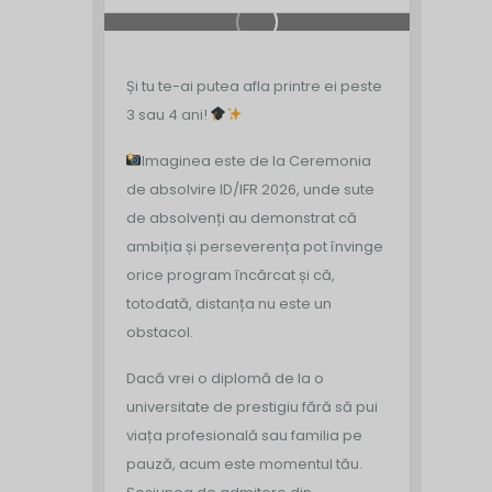
Și tu te-ai putea afla printre ei peste
3 sau 4 ani!
Imaginea este de la Ceremonia
de absolvire ID/IFR 2026, unde sute
de absolvenți au demonstrat că
ambiția și perseverența pot învinge
orice program încărcat și că,
totodată, distanța nu este un
obstacol.
Dacă vrei o diplomă de la o
universitate de prestigiu fără să pui
viața profesională sau familia pe
pauză, acum este momentul tău.