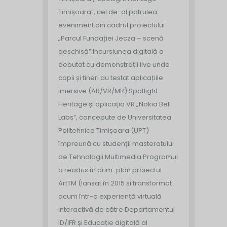
Timișoara”, cel de-al patrulea
eveniment din cadrul proiectului
„Parcul Fundației Jecza – scenă
deschisă”.
Incursiunea digitală a
debutat cu demonstrații live unde
copii și tineri au testat aplicațiile
imersive (AR/VR/MR) Spotlight
Heritage și aplicația VR „Nokia Bell
Labs”, concepute de Universitatea
Politehnica Timișoara (UPT)
împreună cu studenții masteratului
de Tehnologii Multimedia.
Programul
a readus în prim-plan proiectul
ArtTM (lansat în 2015 și transformat
acum într-o experiență virtuală
interactivă de către Departamentul
ID/IFR și Educație digitală al