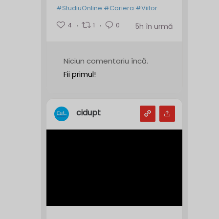
#StudiuOnline
#Cariera
#Viitor
4
1
0
5h în urmă
Niciun comentariu încă.
Fii primul!
cidupt