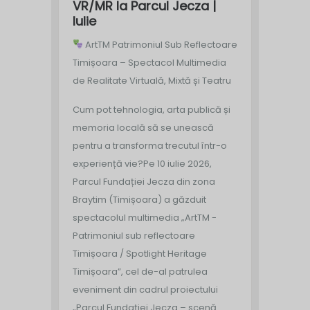
VR/MR la Parcul Jecza |
Iulie
ArtTM Patrimoniul Sub Reflectoare
Timișoara – Spectacol Multimedia
de Realitate Virtuală, Mixtă și Teatru
Cum pot tehnologia, arta publică și
memoria locală să se unească
pentru a transforma trecutul într-o
experiență vie?
Pe 10 iulie 2026,
Parcul Fundației Jecza din zona
Braytim (Timișoara) a găzduit
spectacolul multimedia „ArtTM -
Patrimoniul sub reflectoare
Timișoara / Spotlight Heritage
Timișoara”, cel de-al patrulea
eveniment din cadrul proiectului
„Parcul Fundației Jecza – scenă