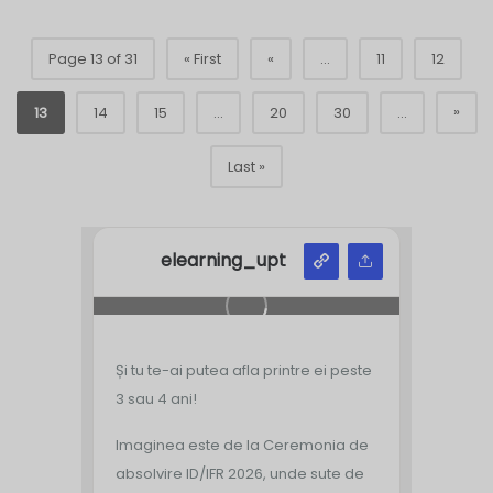
Page 13 of 31
« First
«
...
11
12
»
13
14
15
...
20
30
...
Last »
elearning_upt
Și tu te-ai putea afla printre ei peste
3 sau 4 ani!
Imaginea este de la Ceremonia de
absolvire ID/IFR 2026, unde sute de