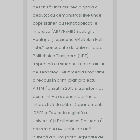
deschisă”.
Incursiunea digitală a
debutat cu demonstrații live unde
copii și tineri au testat aplicațiile
imersive (AR/VR/MR) Spotlight
Heritage și aplicația VR „Nokia Bell
Labs”, concepute de Universitatea
Politehnica Timișoara (UPT)
împreună cu studenții masteratului
de Tehnologii Multimedia.
Programul
a readus în prim-plan proiectul
ArtTM (lansat în 2015 și transformat
acum într-o experiență virtuală
interactivă de către Departamentul
ID/IFR și Educație digitală al
Universității Politehnica Timișoara),
prezentând 14 lucrări de artă
publică din Timișoara, explicate de