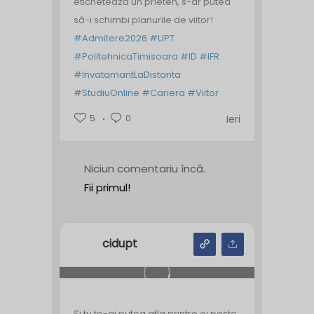
etichetează un prieten, s-ar putea
să-i schimbi planurile de viitor!
#Admitere2026
#UPT
#PolitehnicaTimisoara
#ID
#IFR
#InvatamantLaDistanta
#StudiuOnline
#Cariera
#Viitor
5
0
Ieri
Niciun comentariu încă.
Fii primul!
cidupt
Și tu te-ai putea afla printre ei peste