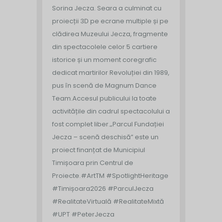
Sorina Jecza. Seara a culminat cu
proiecții 3D pe ecrane multiple și pe
clădirea Muzeului Jecza, fragmente
din spectacolele celor 5 cartiere
istorice și un moment coregrafic
dedicat martirilor Revoluției din 1989,
pus în scenă de Magnum Dance
Team.
Accesul publicului la toate
activitățile din cadrul spectacolului a
fost complet liber.
„Parcul Fundației
Jecza – scenă deschisă” este un
proiect finanțat de Municipiul
Timișoara prin Centrul de
Proiecte.
#ArtTM #SpotlightHeritage
#Timișoara2026 #ParculJecza
#RealitateVirtuală #RealitateMixtă
#UPT #PeterJecza