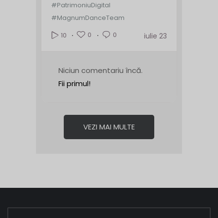
#PatrimoniuDigital
#MagnumDanceTeam
0
0
10
iulie 23
Niciun comentariu încă.
Fii primul!
VEZI MAI MULTE