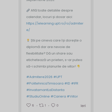
Află toate detaliile despre
calendar, locuri și dosar aici:
https://elearning.upt.ro/ro/admiter
e/
Știi pe cineva care își dorește o
diplomă dar are nevoie de
flexibilitate? Dă un share sau
etichetează un prieten, s-ar putea
să-i schimbi planurile de viitor!
#Admitere2026
#UPT
#PolitehnicaTimisoara
#ID
#IFR
#InvatamantLaDistanta
#StudiuOnline
#Cariera
#Viitor
6
1
0
Ieri