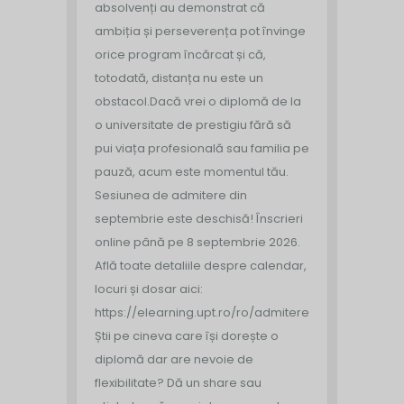
absolvenți au demonstrat că
ambiția și perseverența pot învinge
orice program încărcat și că,
totodată, distanța nu este un
obstacol.
Dacă vrei o diplomă de la
o universitate de prestigiu fără să
pui viața profesională sau familia pe
pauză, acum este momentul tău.
Sesiunea de admitere din
septembrie este deschisă!
Înscrieri
online până pe 8 septembrie 2026.
Află toate detaliile despre calendar,
locuri și dosar aici:
https://elearning.upt.ro/ro/admitere/
Știi pe cineva care își dorește o
diplomă dar are nevoie de
flexibilitate? Dă un share sau