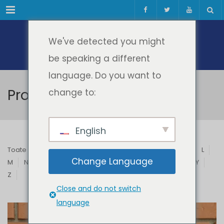
Meniul
We've detected you might
be speaking a different
language. Do you want to
Profesori & Invitați
change to:
English
Toate
A
B
C
D
E
F
G
H
I
J
K
L
Change Language
M
N
O
P
Q
R
S
T
U
V
W
X
Y
Z
Close and do not switch
language