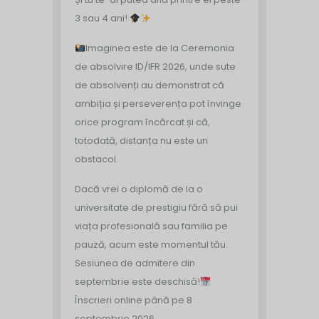
3 sau 4 ani!
Imaginea este de la Ceremonia
de absolvire ID/IFR 2026, unde sute
de absolvenți au demonstrat că
ambiția și perseverența pot învinge
orice program încărcat și că,
totodată, distanța nu este un
obstacol.
Dacă vrei o diplomă de la o
universitate de prestigiu fără să pui
viața profesională sau familia pe
pauză, acum este momentul tău.
Sesiunea de admitere din
septembrie este deschisă!
Înscrieri online până pe 8
septembrie 2026.