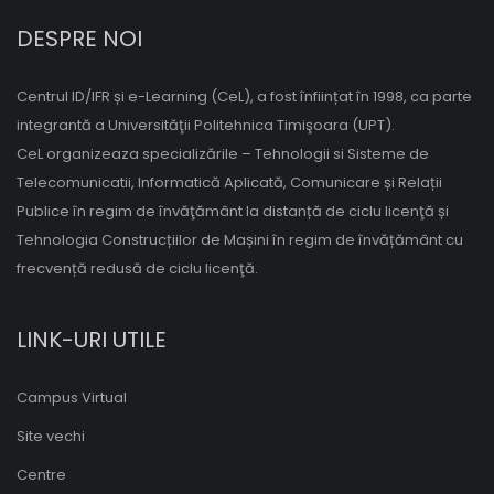
DESPRE NOI
Centrul ID/IFR și e-Learning (CeL), a fost înființat în 1998, ca parte
integrantă a Universităţii Politehnica Timişoara (UPT).
CeL organizeaza specializările – Tehnologii si Sisteme de
Telecomunicatii, Informatică Aplicată, Comunicare și Relații
Publice în regim de învăţământ la distanță de ciclu licenţă și
Tehnologia Construcțiilor de Mașini în regim de învățământ cu
frecvență redusă de ciclu licenţă.
LINK-URI UTILE
Campus Virtual
Site vechi
Centre