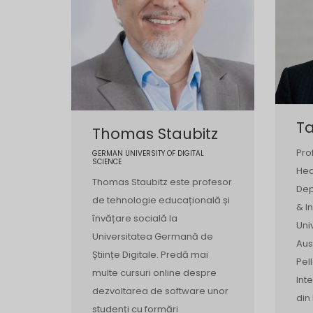
Ta
Thomas Staubitz
Prof
GERMAN UNIVERSITY OF DIGITAL
SCIENCE
Hea
Thomas Staubitz este profesor
Dep
de tehnologie educațională și
& I
învățare socială la
Uni
Universitatea Germană de
Aus
Științe Digitale. Predă mai
Pel
multe cursuri online despre
Int
dezvoltarea de software unor
din 
studenți cu formări