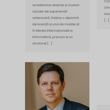
Com
academice diverse și niveluri
Uni
variate de experiență
Uni
anterioară. Deține o diplomă
[…]
de licență și una de masterat
în Media Internațională și
Informatică, precum și un
doctorat […]