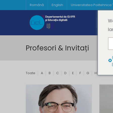
Română
English
Universitatea Politehnica
Acasă
We
Prima 
la
Profesori & Invitați
Toate
A
B
C
D
E
F
G
H
I
J