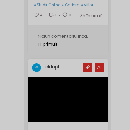
#StudiuOnline
#Cariera
#Viitor
4
1
0
3h în urmă
Niciun comentariu încă.
Fii primul!
cidupt