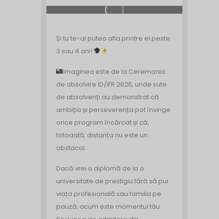
Și tu te-ai putea afla printre ei peste
3 sau 4 ani!
Imaginea este de la Ceremonia
de absolvire ID/IFR 2026, unde sute
de absolvenți au demonstrat că
ambiția și perseverența pot învinge
orice program încărcat și că,
totodată, distanța nu este un
obstacol.
Dacă vrei o diplomă de la o
universitate de prestigiu fără să pui
viața profesională sau familia pe
pauză, acum este momentul tău.