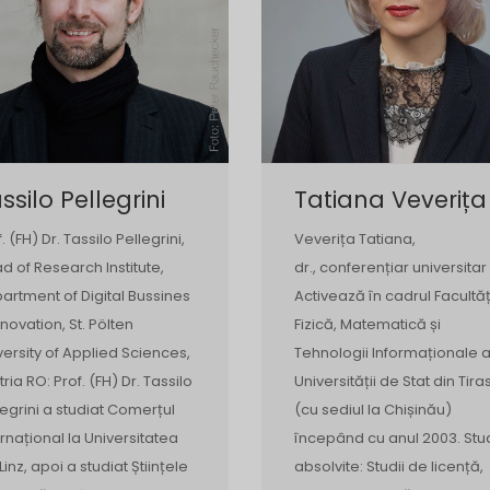
ssilo Pellegrini
Tatiana Veverița
. (FH) Dr. Tassilo Pellegrini,
Veverița Tatiana,
d of Research Institute,
dr., conferențiar universitar
artment of Digital Bussines
Activează în cadrul Facultăț
nnovation, St. Pölten
Fizică, Matematică și
versity of Applied Sciences,
Tehnologii Informaționale 
tria RO: Prof. (FH) Dr. Tassilo
Universității de Stat din Tira
legrini a studiat Comerțul
(cu sediul la Chișinău)
ernațional la Universitatea
începând cu anul 2003. Stud
Linz, apoi a studiat Științele
absolvite: Studii de licență,