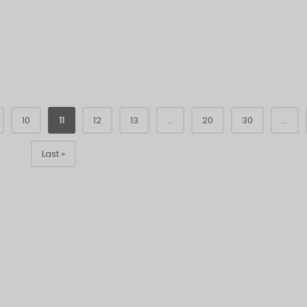
10
11
12
13
...
20
30
...
Last »