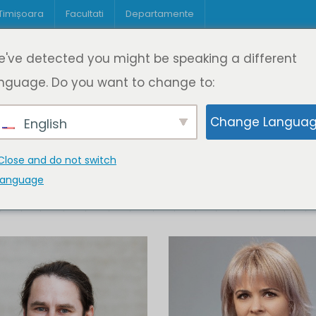
 Timișoara
Facultati
Departamente
Despre DeL
Educație
Educație
've detected you might be speaking a different
pagină
Cine suntem
Oferta de cursuri
Digitaliz
nguage. Do you want to change to:
Change Langua
English
Close and do not switch
language
K
L
M
N
O
P
Q
R
S
T
U
V
W
X