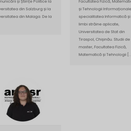
unicării și Științe Politice la
Facultatea Fizică, Matemat
versitatea din Salzburg și la
și Tehnologii Informaționale
versitatea din Malaga. De la
specialitatea Informatică și
limbi străine aplicate,
Universitatea de Stat din
Tiraspol, Chișinău. Studii de
master, Facultatea Fizică,
Matematică și Tehnologii [