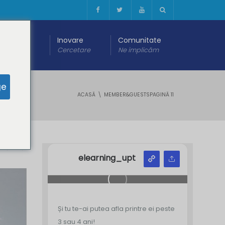
 digitală
Inovare
Comunitate
are
Cercetare
Ne implicăm
ge
ACASĂ
MEMBER&GUESTS
PAGINĂ 11
Y
Z
elearning_upt
Și tu te-ai putea afla printre ei peste
3 sau 4 ani!