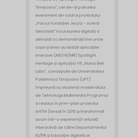
Timișoara”, cel de-al patrulea
eveniment din cadrul proiectului
„Parcul Fundației Jecza – scenă
deschisă”.
Incursiunea digitală a
debutat cu demonstrații live unde
copii și tineri au testat aplicațiile
imersive (AR/VR/MR) Spotlight
Heritage și aplicația VR „Nokia Bell
Labs”, concepute de Universitatea
Politehnica Timișoara (UPT)
împreună cu studenții masteratului
de Tehnologii Multimedia.
Programul
a readus în prim-plan proiectul
ArtTM (lansat în 2015 și transformat
acum într-o experiență virtuală
interactivă de către Departamentul
ID/IFR și Educație digitală al