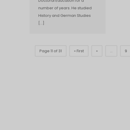
Doctoral Education for a
number of years. He studied
History and German Studies
[…]
Page 11 of 31
« First
«
...
9