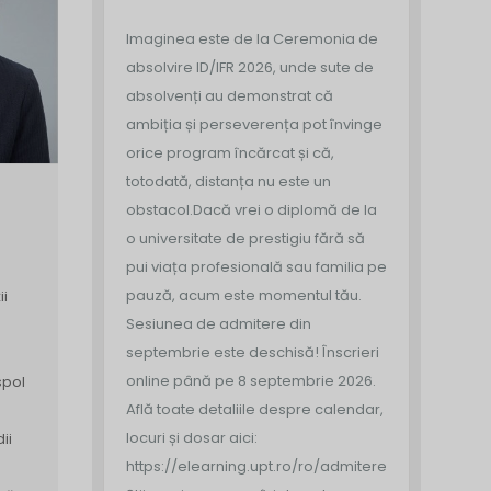
Imaginea este de la Ceremonia de
absolvire ID/IFR 2026, unde sute de
absolvenți au demonstrat că
ambiția și perseverența pot învinge
orice program încărcat și că,
totodată, distanța nu este un
obstacol.
Dacă vrei o diplomă de la
o universitate de prestigiu fără să
pui viața profesională sau familia pe
pauză, acum este momentul tău.
ii
Sesiunea de admitere din
septembrie este deschisă!
Înscrieri
a
online până pe 8 septembrie 2026.
spol
Află toate detaliile despre calendar,
locuri și dosar aici:
ii
https://elearning.upt.ro/ro/admitere/