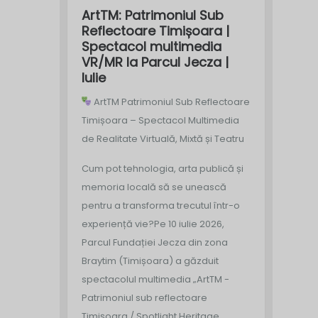
ArtTM: Patrimoniul Sub
Reflectoare Timișoara |
Spectacol multimedia
VR/MR la Parcul Jecza |
Iulie
ArtTM Patrimoniul Sub Reflectoare
Timișoara – Spectacol Multimedia
de Realitate Virtuală, Mixtă și Teatru
Cum pot tehnologia, arta publică și
memoria locală să se unească
pentru a transforma trecutul într-o
experiență vie?
Pe 10 iulie 2026,
Parcul Fundației Jecza din zona
Braytim (Timișoara) a găzduit
spectacolul multimedia „ArtTM -
Patrimoniul sub reflectoare
Timișoara / Spotlight Heritage