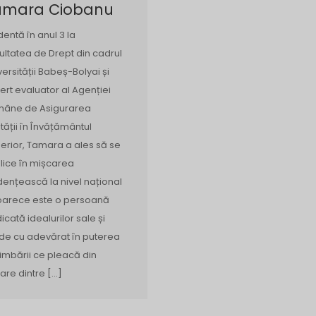
amara Ciobanu
dentă în anul 3 la
ultatea de Drept din cadrul
versității Babeș-Bolyai și
ert evaluator al Agenției
âne de Asigurarea
ității în Învățământul
erior, Tamara a ales să se
lice în mișcarea
dențească la nivel național
arece este o persoană
icată idealurilor sale și
de cu adevărat în puterea
imbării ce pleacă din
care dintre […]