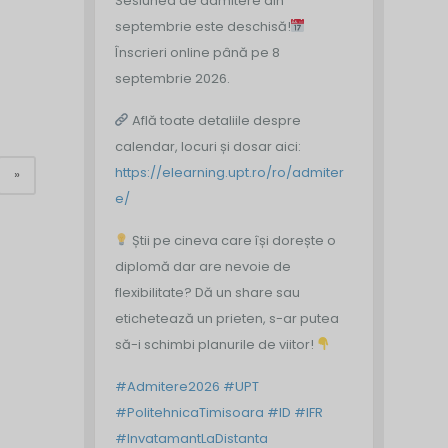
Sesiunea de admitere din
septembrie este deschisă!
Înscrieri online până pe 8
septembrie 2026.
Află toate detaliile despre
calendar, locuri și dosar aici:
https://elearning.upt.ro/ro/admiter
»
e/
Știi pe cineva care își dorește o
diplomă dar are nevoie de
flexibilitate? Dă un share sau
etichetează un prieten, s-ar putea
să-i schimbi planurile de viitor!
#Admitere2026
#UPT
#PolitehnicaTimisoara
#ID
#IFR
#InvatamantLaDistanta