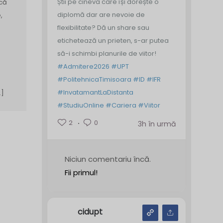
Știi pe cineva care își dorește o
ică
diplomă dar are nevoie de
,
flexibilitate? Dă un share sau
etichetează un prieten, s-ar putea
să-i schimbi planurile de viitor!
#Admitere2026
#UPT
#PolitehnicaTimisoara
#ID
#IFR
#InvatamantLaDistanta
…]
#StudiuOnline
#Cariera
#Viitor
2
0
3h în urmă
Niciun comentariu încă.
Fii primul!
cidupt