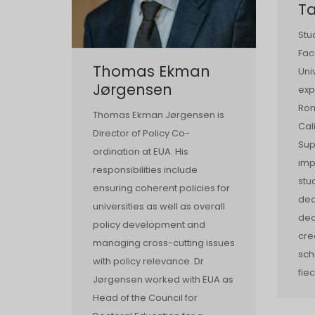
T
Stu
Fac
Thomas Ekman
Uni
Jørgensen
exp
Rom
Thomas Ekman Jørgensen is
Cal
Director of Policy Co-
Sup
ordination at EUA. His
imp
responsibilities include
stu
ensuring coherent policies for
deo
universities as well as overall
ded
policy development and
cre
managing cross-cutting issues
sch
with policy relevance. Dr
fie
Jørgensen worked with EUA as
Head of the Council for