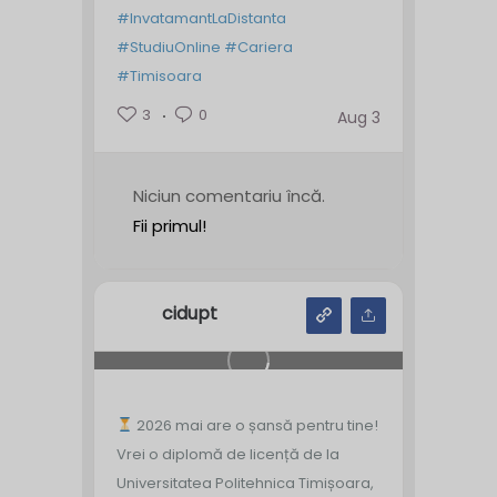
#InvatamantLaDistanta
#StudiuOnline
#Cariera
#Timisoara
3
0
Aug 3
Niciun comentariu încă.
Fii primul!
cidupt
2026 mai are o șansă pentru tine!
Vrei o diplomă de licență de la
Universitatea Politehnica Timișoara,