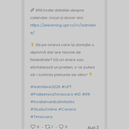
Află toate detaliile despre
calendar, locuri și dosar aici:
https://elearning.upt.ro/ro/admiter
e/
Știi pe cineva care își dorește o
diplomă dar are nevoie de
flexibilitate? Dă un share sau
etichetează un prieten, s-ar putea
să-i schimbi planurile de viitor!
#Admitere2026
#UPT
#PolitehnicaTimisoara
#ID
#IFR
#InvatamantLaDistanta
#StudiuOnline
#Cariera
#Timisoara
0
1
0
Aug 3