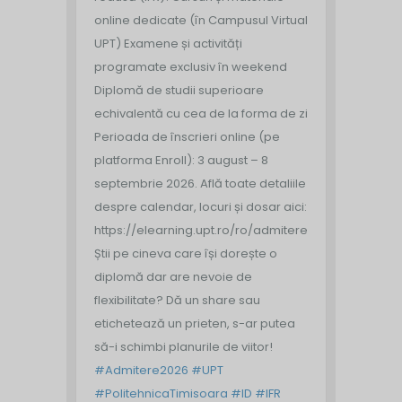
online dedicate (în Campusul Virtual
UPT)
Examene și activități
programate exclusiv în weekend
Diplomă de studii superioare
echivalentă cu cea de la forma de zi
Perioada de înscrieri online (pe
platforma Enroll): 3 august – 8
septembrie 2026.
Află toate detaliile
despre calendar, locuri și dosar aici:
https://elearning.upt.ro/ro/admitere/
Știi pe cineva care își dorește o
diplomă dar are nevoie de
flexibilitate? Dă un share sau
etichetează un prieten, s-ar putea
să-i schimbi planurile de viitor!
#Admitere2026
#UPT
#PolitehnicaTimisoara
#ID
#IFR