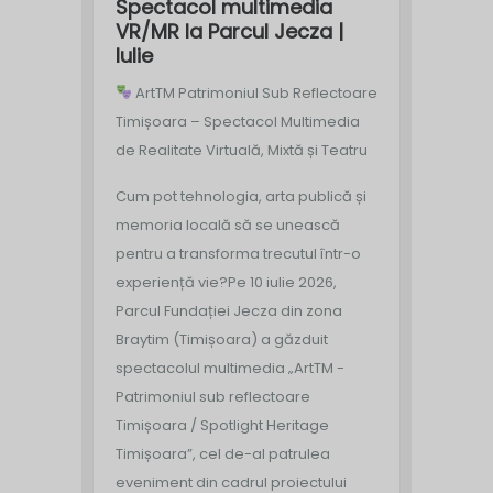
Spectacol multimedia
VR/MR la Parcul Jecza |
Iulie
ArtTM Patrimoniul Sub Reflectoare
Timișoara – Spectacol Multimedia
de Realitate Virtuală, Mixtă și Teatru
Cum pot tehnologia, arta publică și
memoria locală să se unească
pentru a transforma trecutul într-o
experiență vie?
Pe 10 iulie 2026,
Parcul Fundației Jecza din zona
Braytim (Timișoara) a găzduit
spectacolul multimedia „ArtTM -
Patrimoniul sub reflectoare
Timișoara / Spotlight Heritage
Timișoara”, cel de-al patrulea
eveniment din cadrul proiectului