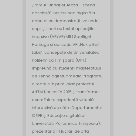
„Parcul Fundației Jecza – scenă
deschisă”.
Incursiunea digitală a
debutat cu demonstrații live unde
copii și tineri au testat aplicațiile
imersive (AR/VR/MR) Spotlight
Heritage și aplicația VR „Nokia Bell
Labs”, concepute de Universitatea
Politehnica Timișoara (UPT)
împreună cu studenții masteratului
de Tehnologii Multimedia.
Programul
a readus în prim-plan proiectul
ArtTM (lansat în 2015 și transformat
acum într-o experiență virtuală
interactivă de către Departamentul
ID/IFR și Educație digitală al
Universității Politehnica Timișoara),
prezentând 14 lucrări de artă