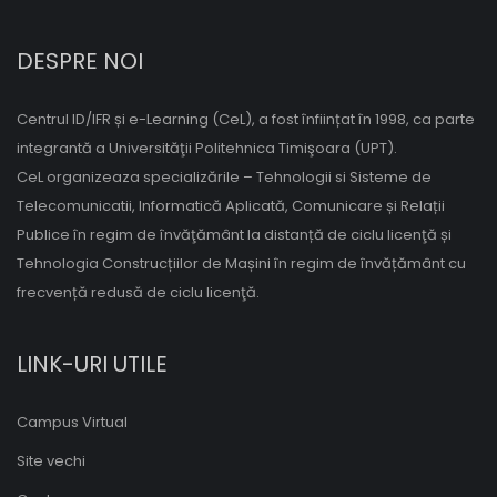
DESPRE NOI
Centrul ID/IFR și e-Learning (CeL), a fost înființat în 1998, ca parte
integrantă a Universităţii Politehnica Timişoara (UPT).
CeL organizeaza specializările – Tehnologii si Sisteme de
Telecomunicatii, Informatică Aplicată, Comunicare și Relații
Publice în regim de învăţământ la distanță de ciclu licenţă și
Tehnologia Construcțiilor de Mașini în regim de învățământ cu
frecvență redusă de ciclu licenţă.
LINK-URI UTILE
Campus Virtual
Site vechi