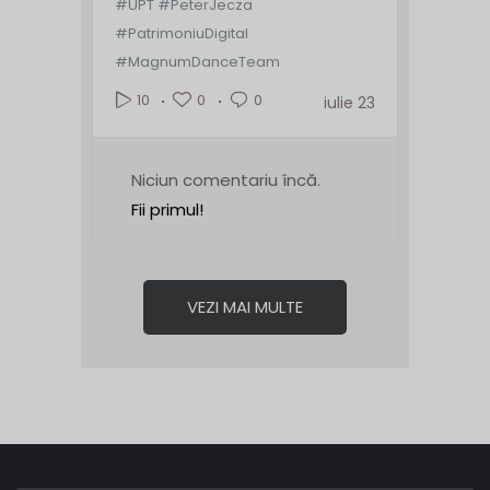
#UPT #PeterJecza
#PatrimoniuDigital
#MagnumDanceTeam
0
0
10
iulie 23
Niciun comentariu încă.
Fii primul!
VEZI MAI MULTE