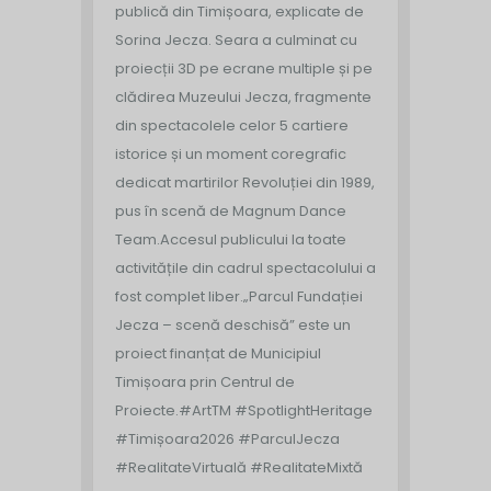
publică din Timișoara, explicate de
Sorina Jecza. Seara a culminat cu
proiecții 3D pe ecrane multiple și pe
clădirea Muzeului Jecza, fragmente
din spectacolele celor 5 cartiere
istorice și un moment coregrafic
dedicat martirilor Revoluției din 1989,
pus în scenă de Magnum Dance
Team.
Accesul publicului la toate
activitățile din cadrul spectacolului a
fost complet liber.
„Parcul Fundației
Jecza – scenă deschisă” este un
proiect finanțat de Municipiul
Timișoara prin Centrul de
Proiecte.
#ArtTM #SpotlightHeritage
#Timișoara2026 #ParculJecza
#RealitateVirtuală #RealitateMixtă