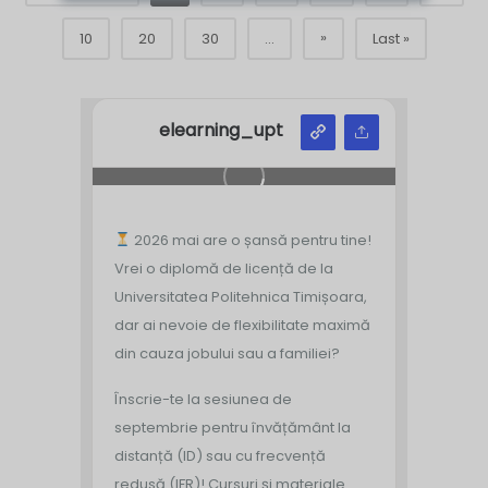
»
10
20
30
...
Last »
elearning_upt
2026 mai are o șansă pentru tine!
Vrei o diplomă de licență de la
Universitatea Politehnica Timișoara,
dar ai nevoie de flexibilitate maximă
din cauza jobului sau a familiei?
Înscrie-te la sesiunea de
septembrie pentru învățământ la
distanță (ID) sau cu frecvență
redusă (IFR)!
Cursuri și materiale