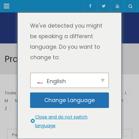
Meniul
We've detected you might
be speaking a different
language. Do you want to
Profesori & Invitați
change to:
English
Toate
A
B
C
D
E
F
G
H
I
J
K
L
Change Language
M
N
O
P
Q
R
S
T
U
V
W
X
Y
Z
Close and do not switch
language
Page 1 of 31
1
2
3
4
5
...