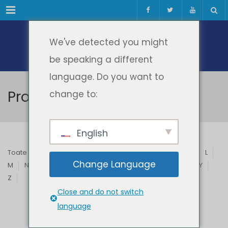
Meniul
We've detected you might
be speaking a different
language. Do you want to
Profesori & Invitați
change to:
English
Toate
A
B
C
D
E
F
G
H
I
J
K
L
Change Language
M
N
O
P
Q
R
S
T
U
V
W
X
Y
Z
Close and do not switch
language