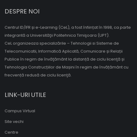
DESPRE NOI
Centrul ID/IFR și e-Learning (CeL), a fost înființat în 1998, ca parte
integrantă a Universităţii Politehnica Timişoara (UPT).
CeL organizeaza specializările – Tehnologii si Sisteme de
Telecomunicatii, Informatică Aplicată, Comunicare și Relații
Publice în regim de învăţământ la distanță de ciclu licenţă și
Tehnologia Construcțiilor de Mașini în regim de învățământ cu
frecvență redusă de ciclu licenţă.
LINK-URI UTILE
Campus Virtual
Site vechi
Centre