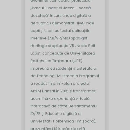
eveniment din cadrul proiectului
„Parcul Fundației Jecza – scenă
deschisă”.
Incursiunea digitală a
debutat cu demonstrații live unde
copii și tineri au testat aplicațiile
imersive (AR/VR/MR) Spotlight
Heritage și aplicația VR „Nokia Bell
Labs”, concepute de Universitatea
Politehnica Timișoara (UPT)
împreună cu studenții masteratului
de Tehnologii Multimedia.
Programul
a readus în prim-plan proiectul
ArtTM (lansat în 2015 și transformat
acum într-o experiență virtuală
interactivă de către Departamentul
ID/IFR și Educație digitală al
Universității Politehnica Timișoara),
prezentând 14 lucrări de artă