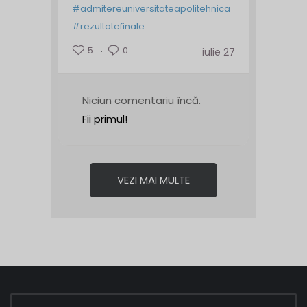
#admitereuniversitateapolitehnica
#rezultatefinale
5
0
iulie 27
Niciun comentariu încă.
Fii primul!
VEZI MAI MULTE