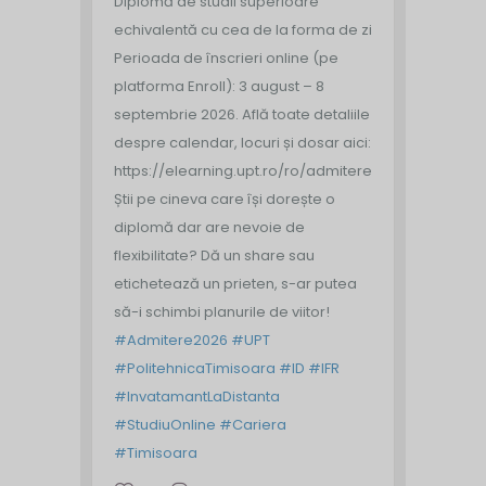
Diplomă de studii superioare
echivalentă cu cea de la forma de zi
Perioada de înscrieri online (pe
platforma Enroll): 3 august – 8
septembrie 2026.
Află toate detaliile
despre calendar, locuri și dosar aici:
https://elearning.upt.ro/ro/admitere/
Știi pe cineva care își dorește o
diplomă dar are nevoie de
flexibilitate? Dă un share sau
etichetează un prieten, s-ar putea
să-i schimbi planurile de viitor!
#Admitere2026
#UPT
#PolitehnicaTimisoara
#ID
#IFR
#InvatamantLaDistanta
#StudiuOnline
#Cariera
#Timisoara