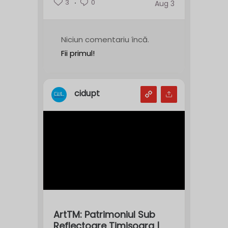
3
0
Aug 3
Niciun comentariu încă.
Fii primul!
cidupt
ArtTM: Patrimoniul Sub
Reflectoare Timișoara |