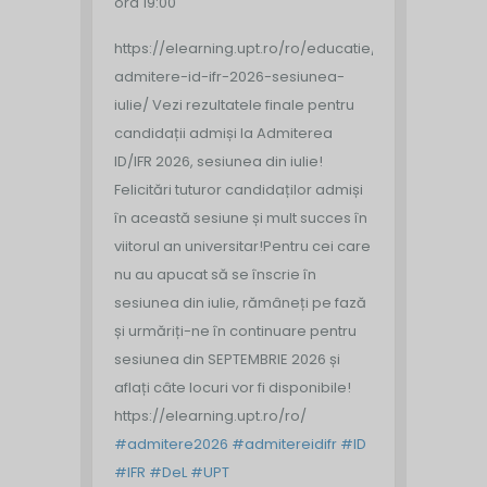
ora 19:00
https://elearning.upt.ro/ro/educatie/rezultate-
admitere-id-ifr-2026-sesiunea-
iulie/
Vezi rezultatele finale pentru
candidații admiși la Admiterea
ID/IFR 2026, sesiunea din iulie!
Felicitări tuturor candidaților admiși
în această sesiune și mult succes în
viitorul an universitar!
Pentru cei care
nu au apucat să se înscrie în
sesiunea din iulie, rămâneți pe fază
și urmăriți-ne în continuare pentru
sesiunea din SEPTEMBRIE 2026 și
aflați câte locuri vor fi disponibile!
https://elearning.upt.ro/ro/
#admitere2026
#admitereidifr
#ID
#IFR
#DeL
#UPT