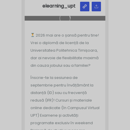
elearning_upt
2026 mai are o șansă pentru tine!
Vrei o diplomă de licență de la
Universitatea Politehnica Timișoara,
dar ai nevoie de flexibilitate maximă
din cauza jobului sau a familiei?
Înscrie-te la sesiunea de
septembrie pentru învățământ la
distanță (ID) sau cu frecvență
redusă (IFR)!
Cursuri și materiale
online dedicate (în Campusul Virtual
UPT)
Examene și activități
programate exclusiv în weekend