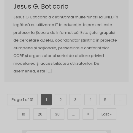
Jesus G. Boticario
Jesus G. Boticario a deținut mai multe funcții la UNED în
legătură cu utilizarea IT în educație. În prezent este
profesor la Școala de Informatică. Este șeful grupului
de cercetare aDeNu, coordonator științific în proiecte
europene și naționale, președintele conferințelor
CORE și organizator al seriei de ateliere privind
modelarea și accesibilitatea utilizatorilor. De
asemenea, este […]
Page 1 of 31
1
2
3
4
5
...
»
10
20
30
...
Last »