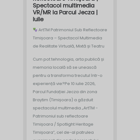
Spectacol multimedia
VR/MR la Parcul Jecza |
Iulie
ArtTM Patrimoniul Sub Reflectoare
Timișoara – Spectacol Multimedia
de Realitate Virtuală, Mixtă și Teatru
Cum pot tehnologia, arta publică și
memoria locală să se unească
pentru a transforma trecutul într-o
experiență vie?
Pe 10 iulie 2026,
Parcul Fundației Jecza din zona
Braytim (Timișoara) a găzduit
spectacolul multimedia „ArtTM -
Patrimoniul sub reflectoare
Timișoara / Spotlight Heritage
Timișoara”, cel de-al patrulea