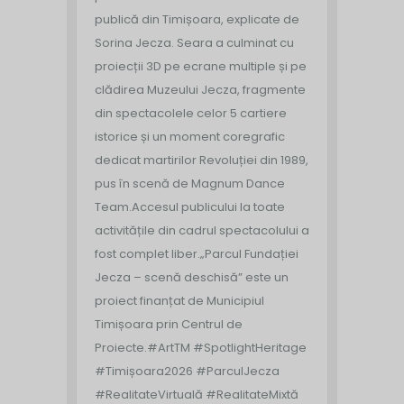
publică din Timișoara, explicate de
Sorina Jecza. Seara a culminat cu
proiecții 3D pe ecrane multiple și pe
clădirea Muzeului Jecza, fragmente
din spectacolele celor 5 cartiere
istorice și un moment coregrafic
dedicat martirilor Revoluției din 1989,
pus în scenă de Magnum Dance
Team.
Accesul publicului la toate
activitățile din cadrul spectacolului a
fost complet liber.
„Parcul Fundației
Jecza – scenă deschisă” este un
proiect finanțat de Municipiul
Timișoara prin Centrul de
Proiecte.
#ArtTM #SpotlightHeritage
#Timișoara2026 #ParculJecza
#RealitateVirtuală #RealitateMixtă