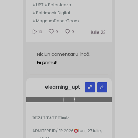
#UPT #PeterJecza
#PatrimoniuDigital
#MagnumDanceTeam
0
0
10
iulie 23
Niciun comentariu încă.
Fii primul!
elearning_upt
𝐑𝐄𝐙𝐔𝐋𝐓𝐀𝐓𝐄 𝐅𝐢𝐧𝐚𝐥𝐞
ADMITERE ID/IFR 2026
Luni, 27 iulie,