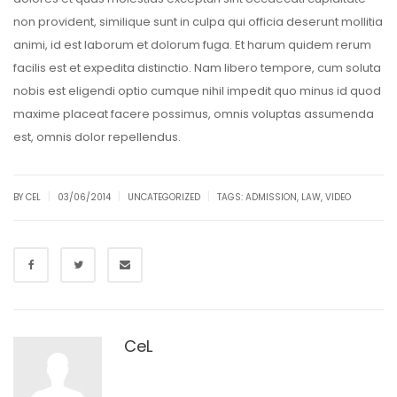
non provident, similique sunt in culpa qui officia deserunt mollitia
animi, id est laborum et dolorum fuga. Et harum quidem rerum
facilis est et expedita distinctio. Nam libero tempore, cum soluta
nobis est eligendi optio cumque nihil impedit quo minus id quod
maxime placeat facere possimus, omnis voluptas assumenda
est, omnis dolor repellendus.
|
|
|
BY CEL
03/06/2014
UNCATEGORIZED
TAGS:
ADMISSION
,
LAW
,
VIDEO
CeL