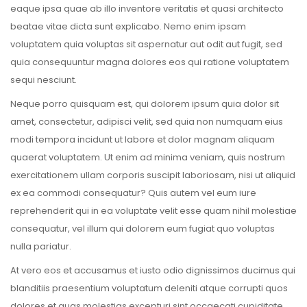
eaque ipsa quae ab illo inventore veritatis et quasi architecto
beatae vitae dicta sunt explicabo. Nemo enim ipsam
voluptatem quia voluptas sit aspernatur aut odit aut fugit, sed
quia consequuntur magna dolores eos qui ratione voluptatem
sequi nesciunt.
Neque porro quisquam est, qui dolorem ipsum quia dolor sit
amet, consectetur, adipisci velit, sed quia non numquam eius
modi tempora incidunt ut labore et dolor magnam aliquam
quaerat voluptatem. Ut enim ad minima veniam, quis nostrum
exercitationem ullam corporis suscipit laboriosam, nisi ut aliquid
ex ea commodi consequatur? Quis autem vel eum iure
reprehenderit qui in ea voluptate velit esse quam nihil molestiae
consequatur, vel illum qui dolorem eum fugiat quo voluptas
nulla pariatur.
At vero eos et accusamus et iusto odio dignissimos ducimus qui
blanditiis praesentium voluptatum deleniti atque corrupti quos
dolores et quas molestias excepturi sint occaecati cupiditate